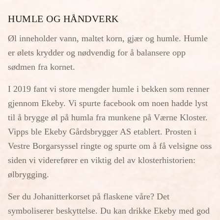
HUMLE OG HÅNDVERK
Øl inneholder vann, maltet korn, gjær og humle. Humle
er ølets krydder og nødvendig for å balansere opp
sødmen fra kornet.
I 2019 fant vi store mengder humle i bekken som renner
gjennom Ekeby. Vi spurte facebook om noen hadde lyst
til å brygge øl på humla fra munkene på Værne Kloster.
Vipps ble Ekeby Gårdsbrygger AS etablert. Prosten i
Vestre Borgarsyssel ringte og spurte om å få velsigne oss
siden vi viderefører en viktig del av klosterhistorien:
ølbrygging.
Ser du Johanitterkorset på flaskene våre? Det
symboliserer beskyttelse. Du kan drikke Ekeby med god